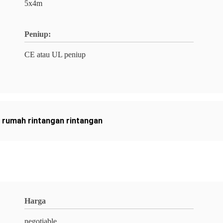
5x4m
Peniup:
CE atau UL peniup
,
rumah rintangan rintangan
Harga
negotiable