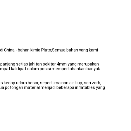
 di China - bahan kimia Plato;Semua bahan yang kami
r, panjang setiap jahitan sekitar 4mm yang merupakan
n empat kali lipat dalam posisi mempertahankan banyak
 kedap udara besar, seperti mainan air tiup, seri zorb,
a potongan material menjadi beberapa inflatables yang