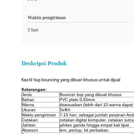
Waktu pengiriman
5 hari
Deskripsi Produk
Kastil tiup bouncing yang dibuat khusus untuk dijual
Keterangan:
Jenis
Bouncer tiup yang dibuat khusus
Bahan
PVC plato 0,55mm
Warna
disesuaikan (lebih dari 10 warna dapat d
Ukuran
5x4m
Waktu pengiriman
7-15 hari, sebagai jumlah pesanan An
Cetakan
cetakan digital komputer, cetakan sutra
Jahitan
jahitan ganda hingga empat kali lipat.
Aksesori
lem, peniup, kit perbaikan.