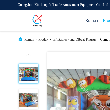
Guangzhou Xincheng Inflatable Amusement Equipment Co., Ltd
Rumah
Pro
Rumah
>
Produk
>
Inflatables yang Dibuat Khusus
>
Game L