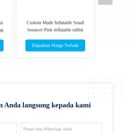
ut
Custom Made Inflatable Small
ng
bouncer Pink inflatable rabbit
in
Jump house dijual
Dapatkan Harga Terbaik
n Anda langsung kepada kami