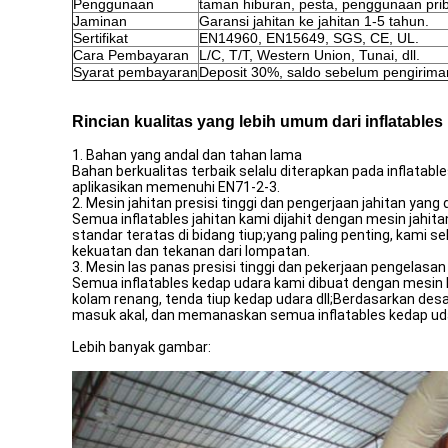
Penggunaan
taman hiburan, pesta, penggunaan priba
Jaminan
Garansi jahitan ke jahitan 1-5 tahun.
Sertifikat
EN14960, EN15649, SGS, CE, UL.
Cara Pembayaran
L/C, T/T, Western Union, Tunai, dll.
Syarat pembayaran
Deposit 30%, saldo sebelum pengirima
Rincian kualitas yang lebih umum dari inflatables
1. Bahan yang andal dan tahan lama
Bahan berkualitas terbaik selalu diterapkan pada inflatab
aplikasikan memenuhi EN71-2-3.
2. Mesin jahitan presisi tinggi dan pengerjaan jahitan yang
Semua inflatables jahitan kami dijahit dengan mesin jahit
standar teratas di bidang tiup;yang paling penting, kami s
kekuatan dan tekanan dari lompatan.
3. Mesin las panas presisi tinggi dan pekerjaan pengelasan
Semua inflatables kedap udara kami dibuat dengan mesin las 
kolam renang, tenda tiup kedap udara dll;Berdasarkan d
masuk akal, dan memanaskan semua inflatables kedap udara
Lebih banyak gambar: