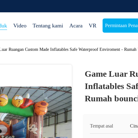
duk
Video
Tentang kami
Acara
VR
Permintaan Pen
uar Ruangan Custom Made Inflatables Safe Waterproof Enviroment - Rumah 
Game Luar R
Inflatables Sa
Rumah bounci
Tempat asal
Cin