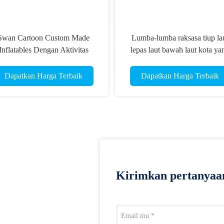
Swan Cartoon Custom Made
Lumba-lumba raksasa tiup la
Inflatables Dengan Aktivitas
lepas laut bawah laut kota ya
Komersial Periklanan Ringan
menyenangkan Taman berma
samudra tiup
Dapatkan Harga Terbaik
Dapatkan Harga Terbaik
Kirimkan pertanyaa