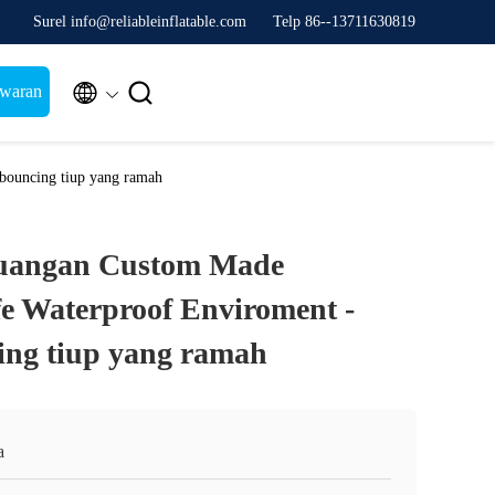
Surel info@reliableinflatable.com
Telp 86--13711630819


awaran
bouncing tiup yang ramah
uangan Custom Made
fe Waterproof Enviroment -
ng tiup yang ramah
a