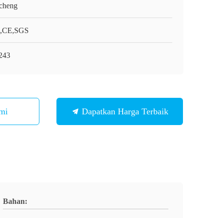
cheng
,CE,SGS
243
mi
Dapatkan Harga Terbaik
Bahan: