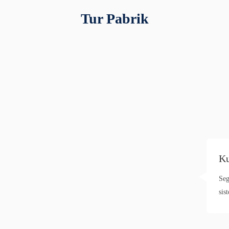
Tur Pabrik
Ku
Seg
sis
pro