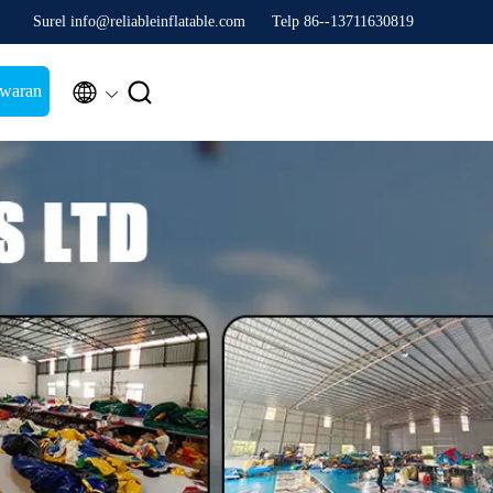
Surel info@reliableinflatable.com
Telp 86--13711630819


awaran