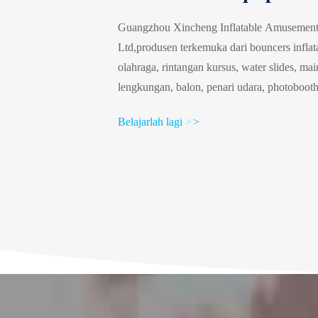
Guangzhou Xincheng Inflatable Amusement
Ltd,produsen terkemuka dari bouncers inflata
olahraga, rintangan kursus, water slides, main
lengkungan, balon, penari udara, photoboot
kartun, Layar Film, Dekorasi Liburan, Produk
Belajarlah lagi
>
>
pada tahun 2006 sebagai salah satu produsen 
pengalaman 20 tahun di inflatables.Kami mem
dunia dan sebagian besar ...