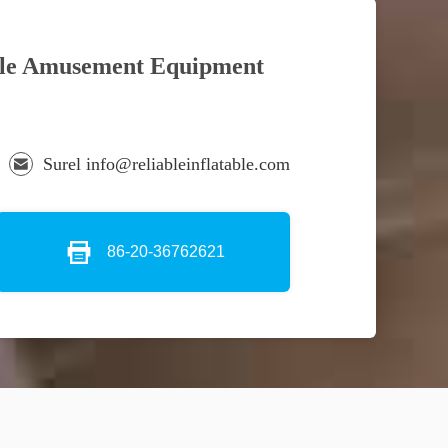
ble Amusement Equipment
Surel info@reliableinflatable.com
86-20-36762621