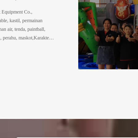
 Equipment Co.,
ble, kastil, permainan
an air, tenda, paintball,
h, perahu, maskot,Karakter
 Iklan, dll, yang didirikan
inflatable terbesar di Cina,
iliki klien dari seluruh