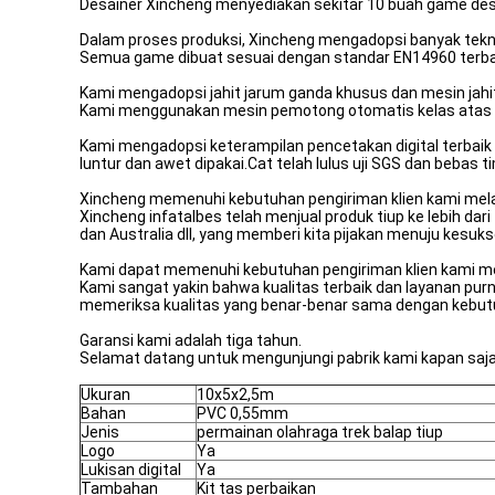
Desainer Xincheng menyediakan sekitar 10 buah game desain
Dalam proses produksi, Xincheng mengadopsi banyak tekni
Semua game dibuat sesuai dengan standar EN14960 terbaru
Kami mengadopsi jahit jarum ganda khusus dan mesin jahit 
Kami menggunakan mesin pemotong otomatis kelas atas ya
Kami mengadopsi keterampilan pencetakan digital terbaik u
luntur dan awet dipakai.Cat telah lulus uji SGS dan bebas 
Xincheng memenuhi kebutuhan pengiriman klien kami melalu
Xincheng infatalbes telah menjual produk tiup ke lebih da
dan Australia dll, yang memberi kita pijakan menuju kesuk
Kami dapat memenuhi kebutuhan pengiriman klien kami mela
Kami sangat yakin bahwa kualitas terbaik dan layanan purn
memeriksa kualitas yang benar-benar sama dengan kebutu
Garansi kami adalah tiga tahun.
Selamat datang untuk mengunjungi pabrik kami kapan saj
Ukuran
10x5x2,5m
Bahan
PVC 0,55mm
Jenis
permainan olahraga trek balap tiup
Logo
Ya
Lukisan digital
Ya
Tambahan
Kit tas perbaikan