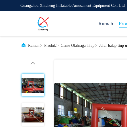
Guangzhou Xincheng Inflatable Amusement Equipment Co., Ltd
Rumah
Pro
Rumah
>
Produk
>
Game Olahraga Tiup
>
Jalur balap tiup