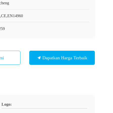
cheng
,CE,EN14960
259
mi
Dapatkan Harga Terbaik
Logo: