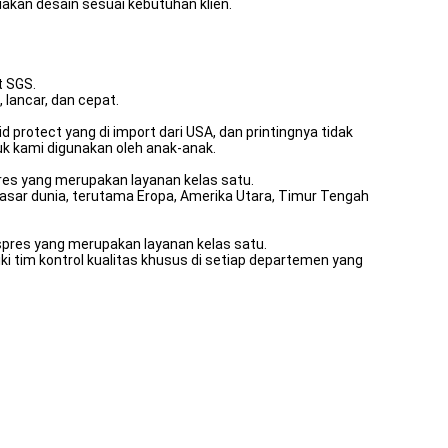
iakan desain sesuai kebutuhan klien.
t SGS.
lancar, dan cepat.
protect yang di import dari USA, dan printingnya tidak
duk kami digunakan oleh anak-anak.
pres yang merupakan layanan kelas satu.
 pasar dunia, terutama Eropa, Amerika Utara, Timur Tengah
kspres yang merupakan layanan kelas satu.
ki tim kontrol kualitas khusus di setiap departemen yang