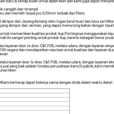
 baru di setiap bulan untuk dipilih klien dan kami juga dapat menyed
k canggih dan terampil.
 dan memilih terpal pvc 0,55mm terbaik dari Plato.
diimpor dari Jepang.Benang nilon tugas berat kuat dan lulus sertifika
ng diimpor dari Jerman, yang dapat memotong bahan dengan tepat, 
ntuk memastikan kualitas produk tiup.Printingnya menggunakan liquid 
timah.Ini sangat penting untuk produk tiup, karena sebagian besar pro
i layanan door to door, C&F, FOB, melalui udara, dengan layanan eks
ri 100 negara dan mendapatkan reputasi untuk kualitas dan layanan di
sesan.
lui layanan door to door, C&F, FOB, melalui udara, dengan layanan e
a jual yang baik adalah fondasi perusahaan kami.Di pabrik, kami memili
han klien.
a!Kami berharap dapat bekerja sama dengan Anda dalam waktu dekat.