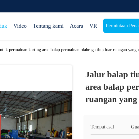
duk
Video
Tentang kami
Acara
VR
Permintaan Pen
 untuk permainan karting area balap permainan olahraga tiup luar ruangan yang
Jalur balap t
area balap pe
ruangan yang
Tempat asal
Gua