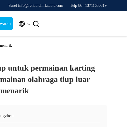
Surel info@reliableinflatable.com
Telp 86--13711630819


awaran
 menarik
iup untuk permainan karting
rmainan olahraga tiup luar
 menarik
ngzhou