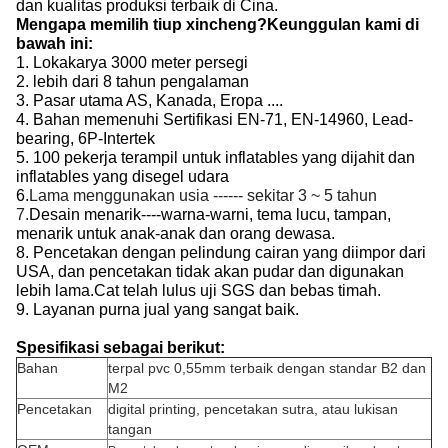
dan kualitas produksi terbaik di Cina.
Mengapa memilih tiup xincheng?Keunggulan kami di
bawah ini:
1. Lokakarya 3000 meter persegi
2. lebih dari 8 tahun pengalaman
3. Pasar utama AS, Kanada, Eropa ....
4. Bahan memenuhi Sertifikasi EN-71, EN-14960, Lead-
bearing, 6P-Intertek
5. 100 pekerja terampil untuk inflatables yang dijahit dan
inflatables yang disegel udara
6.
Lama menggunakan usia ------ sekitar 3 ~ 5 tahun
7.
Desain menarik----warna-warni, tema lucu, tampan,
menarik untuk anak-anak dan orang dewasa.
8. Pencetakan dengan pelindung cairan yang diimpor dari
USA, dan pencetakan tidak akan pudar dan digunakan
lebih lama.Cat telah lulus uji SGS dan bebas timah.
9. Layanan purna jual yang sangat baik.
Spesifikasi sebagai berikut:
Bahan
terpal pvc 0,55mm terbaik dengan standar B2 dan
M2
Pencetakan
digital printing, pencetakan sutra, atau lukisan
tangan