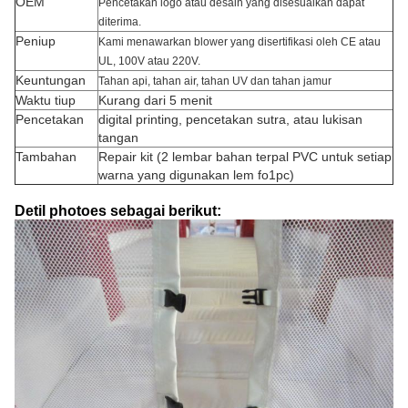
OEM
Pencetakan logo atau desain yang disesuaikan dapat
diterima.
Peniup
Kami menawarkan blower yang disertifikasi oleh CE atau
UL, 100V atau 220V.
Keuntungan
Tahan api, tahan air, tahan UV dan tahan jamur
Waktu tiup
Kurang dari 5 menit
Pencetakan
digital printing, pencetakan sutra, atau lukisan
tangan
Tambahan
Repair kit (2 lembar bahan terpal PVC untuk setiap
warna yang digunakan lem fo1pc)
Detil photoes sebagai berikut: