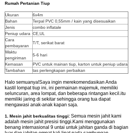
Rumah Pertanian Tiup
Ukuran
6x4m
Bahan
Terpal PVC 0,55mm / kain yang disesuaikan
Jenis
combo inflatale
Peniup udara
CE,UL
Cara
T/T, serikat barat
pembayaran
Waktu
5-6 hari
pengiriman
Kemasan
PVC untuk mainan tiup, karton untuk peniup udara
Tambahan
tas perlengkapan perbaikan
Halo semuanya!Saya ingin merekomendasikan Anda
kastil lompat tiup ini, ini permainan majemuk, memiliki
seluncuran, area lompat, dan beberapa rintangan kecil.itu
memiliki jaring di sekitar sehingga orang tua dapat
mengawasi anak-anak kapan saja.
: Semua mesin jahit kami
1. Mesin jahit berkualitas tinggi
adalah mesin jahit presisi tinggi.Kami menggunakan
benang internasional 9 untai untuk jahitan ganda di bagian
luar dan jahitan empat kali lipat pada sambungan