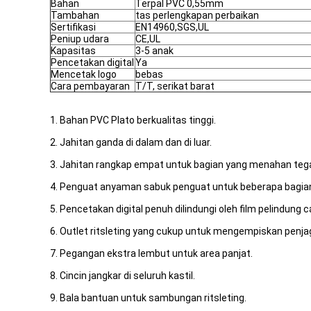
Bahan
Terpal PVC 0,55mm
Tambahan
tas perlengkapan perbaikan
Sertifikasi
EN14960,SGS,UL
Peniup udara
CE,UL
Kapasitas
3-5 anak
Pencetakan digital
Ya
Mencetak logo
bebas
Cara pembayaran
T/T, serikat barat
1. Bahan PVC Plato berkualitas tinggi.
2. Jahitan ganda di dalam dan di luar.
3. Jahitan rangkap empat untuk bagian yang menahan te
4. Penguat anyaman sabuk penguat untuk beberapa bagia
5. Pencetakan digital penuh dilindungi oleh film pelindung ca
6. Outlet ritsleting yang cukup untuk mengempiskan penj
7. Pegangan ekstra lembut untuk area panjat.
8. Cincin jangkar di seluruh kastil.
9. Bala bantuan untuk sambungan ritsleting.