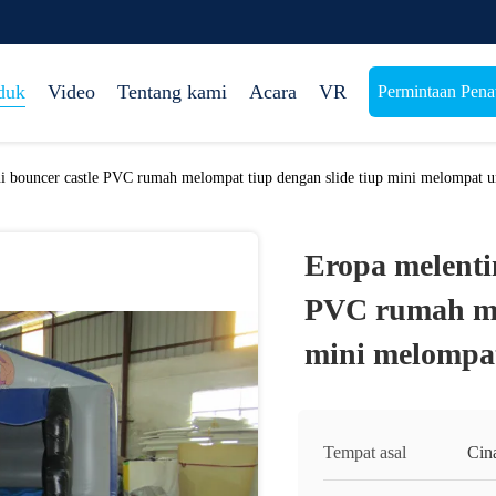
duk
Video
Tentang kami
Acara
VR
Permintaan Pen
ni bouncer castle PVC rumah melompat tiup dengan slide tiup mini melompat 
Eropa melentin
PVC rumah mel
mini melompa
Tempat asal
Cin