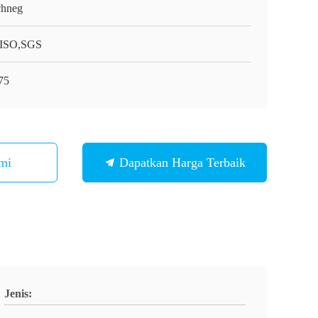
chneg
ISO,SGS
75
mi
Dapatkan Harga Terbaik
Jenis: