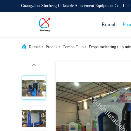
Guangzhou Xincheng Inflatable Amusement Equipment Co., Ltd
Rumah
Pro
Rumah
>
Produk
>
Combo Tiup
>
Eropa melenting tiup mi