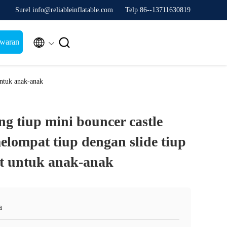
Surel info@reliableinflatable.com
Telp 86--13711630819


awaran
untuk anak-anak
g tiup mini bouncer castle
ompat tiup dengan slide tiup
t untuk anak-anak
a