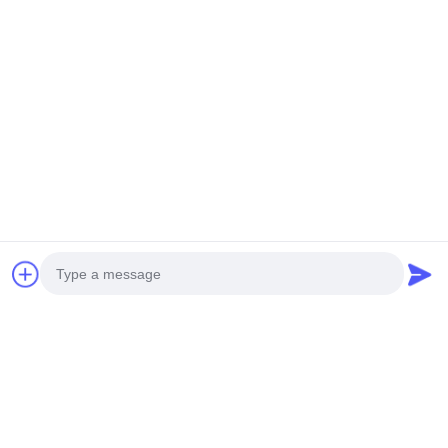
Produk Terkait
Video
Video
Commercial Inflatable
Rumah Bounce Berkualitas
Bouncy Castle With Slide
Komersial Dengan Slide
Spiderman Bouncy Castle
Besar Bouncy Castle Combo
Dapatkan Harga Terbaik
Dapatkan Harga Terbaik
For Sale
Inflatable
Photo
Video Call