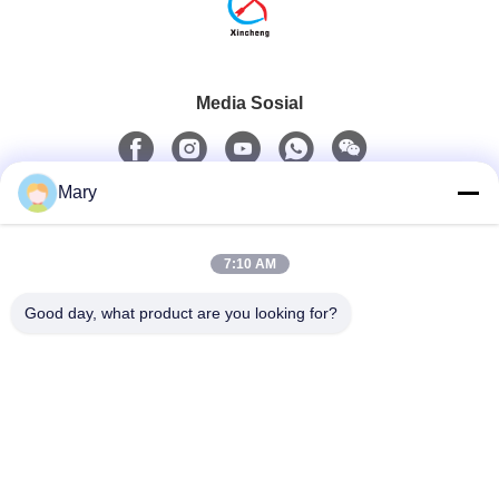
Media Sosial
Mary
Kontak Cepat
7:10 AM
Telp
0086-13711630819
Good day, what product are you looking for?
Surel
info@reliableinflatable.com
Alamat
Desa Liaocai, kota Zhongluotan, distrik Baiyun,