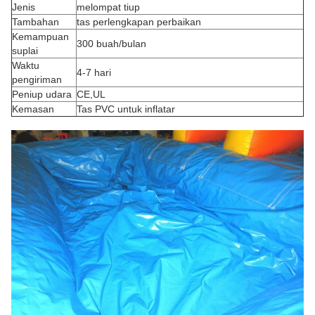
Jenis
melompat tiup
Tambahan
tas perlengkapan perbaikan
Kemampuan
300 buah/bulan
suplai
Waktu
4-7 hari
pengiriman
Peniup udara
CE,UL
Kemasan
Tas PVC untuk inflatar