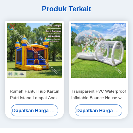
Produk Terkait
Rumah Pantul Tiup Kartun
Transparent PVC Waterproof
Putri Istana Lompat Anak-
Inflatable Bounce House with
anak Bouncer Rumah Pantul
3-Year Warranty and CE
Dapatkan Harga Terbaik
Dapatkan Harga Terbaik
Tiup Luar Ruangan Anak-
Blower Included
anak