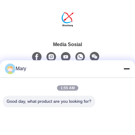
Media Sosial
Mary
Kontak Cepat
1:55 AM
Telp
0086-13711630819
Good day, what product are you looking for?
Surel
info@reliableinflatable.com