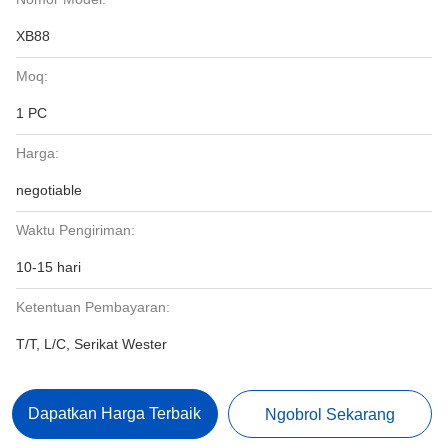
XB88
Moq:
1 PC
Harga:
negotiable
Waktu Pengiriman:
10-15 hari
Ketentuan Pembayaran:
T/T, L/C, Serikat Wester
Dapatkan Harga Terbaik
Ngobrol Sekarang