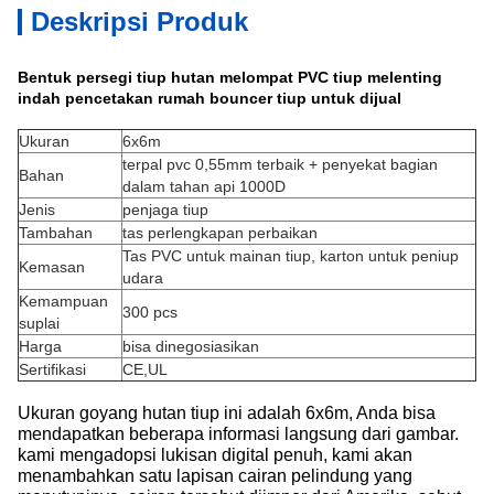
Deskripsi Produk
Bentuk persegi tiup hutan melompat PVC tiup melenting
indah pencetakan rumah bouncer tiup untuk dijual
Ukuran
6x6m
terpal pvc 0,55mm terbaik + penyekat bagian
Bahan
dalam tahan api 1000D
Jenis
penjaga tiup
Tambahan
tas perlengkapan perbaikan
Tas PVC untuk mainan tiup, karton untuk peniup
Kemasan
udara
Kemampuan
300 pcs
suplai
Harga
bisa dinegosiasikan
Sertifikasi
CE,UL
Ukuran goyang hutan tiup ini adalah 6x6m, Anda bisa
mendapatkan beberapa informasi langsung dari gambar.
kami mengadopsi lukisan digital penuh, kami akan
menambahkan satu lapisan cairan pelindung yang